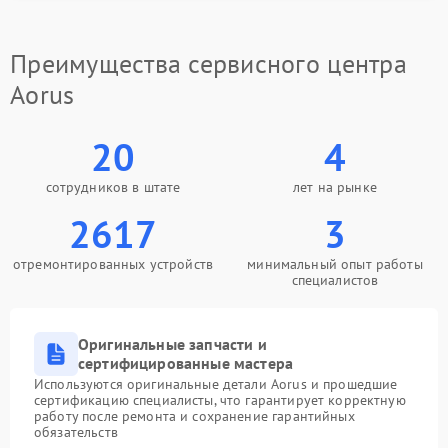
Замена южного моста
2750 рублей
Преимущества сервисного центра
Замена северного моста
2750 рублей
Aorus
Замена тачпада
990 рублей
20
4
Замена корпуса
890 рублей
сотрудников в штате
лет на рынке
Поиск и удаление
2617
3
310 рублей
вирусов
отремонтированных устройств
минимальный опыт работы
специалистов
Оригинальные запчасти и
сертифицированные мастера
Используются оригинальные детали Aorus и прошедшие
сертификацию специалисты, что гарантирует корректную
работу после ремонта и сохранение гарантийных
обязательств