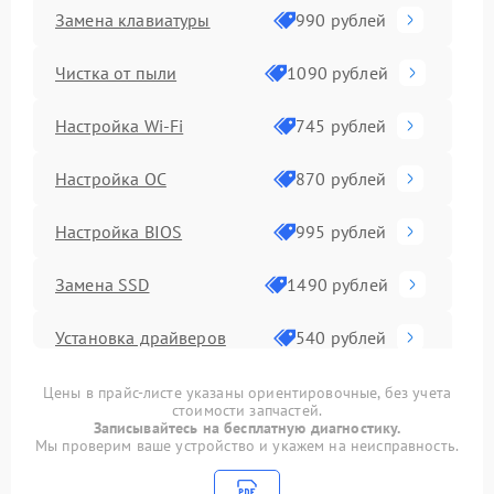
Замена клавиатуры
990 рублей
Чистка от пыли
1090 рублей
Настройка Wi-Fi
745 рублей
Настройка ОС
870 рублей
Настройка BIOS
995 рублей
Замена SSD
1490 рублей
Установка драйверов
540 рублей
Замена видеочипа
2990 рублей
Цены в прайс-листе указаны ориентировочные, без учета
стоимости запчастей.
Записывайтесь на бесплатную диагностику.
Замена материнской
Мы проверим ваше устройство и укажем на неисправность.
1890 рублей
платы