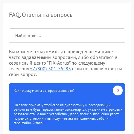
FAQ. Ответы на вопросы
Вы можете ознакомиться с приведенными ниже
часто задаваемыми вопросами, либо обратиться в
сервисный центр “FIX-Aorus” по следующему
телефону
+7 (800) 301-55-83
если не нашли ответ на
свой вопрос.
Какие документы вы предоставляете?
На этапе приема устройства на диагностику и последующий
ремонт вам будет предоставлен заказ-наряд с указанием страховых
обязательств на ваше устройство. Далее, после выполнения работ
по ремонту техники, вы получите акт выполненных работ и
гарантийный талон.